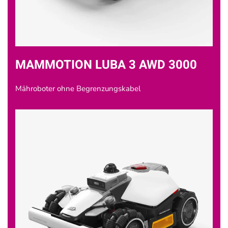
MAMMOTION LUBA 3 AWD 3000
Mähroboter ohne Begrenzungskabel